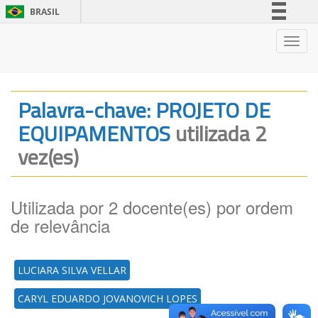
BRASIL
Simplifique!
Nave
Comunica BR
Participe
Acesso à informação
Palavra-chave: PROJETO DE
Legislação
EQUIPAMENTOS
utilizada 2
Canais
vez(es)
Utilizada por 2 docente(es) por ordem
de relevância
LUCIARA SILVA VELLAR
CARYL EDUARDO JOVANOVICH LOPES