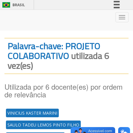
BRASIL
Simplifique!
Nave
Comunica BR
Participe
Acesso à informação
Palavra-chave: PROJETO
Legislação
COLABORATIVO
utilizada 6
Canais
vez(es)
Utilizada por 6 docente(es) por ordem
de relevância
VINICIUS KASTER MARINI
SAULO TADEU LEMOS PINTO FILHO