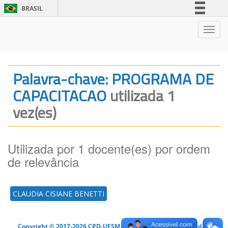
BRASIL
Simplifique!
Nave
Comunica BR
Participe
Acesso à informação
Palavra-chave: PROGRAMA DE
Legislação
CAPACITACAO
utilizada 1
Canais
vez(es)
Utilizada por 1 docente(es) por ordem
de relevância
CLAUDIA CISIANE BENETTI
Copyright © 2017-2026 CPD-UFSM. Todos os direitos reservados.