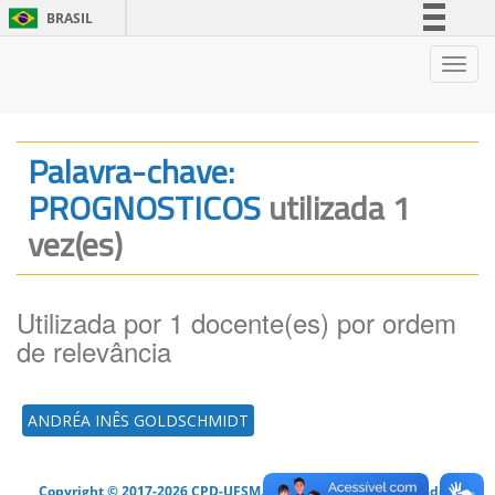
BRASIL
Simplifique!
Nave
Comunica BR
Participe
Acesso à informação
Palavra-chave:
Legislação
PROGNOSTICOS
utilizada 1
Canais
vez(es)
Utilizada por 1 docente(es) por ordem
de relevância
ANDRÉA INÊS GOLDSCHMIDT
Copyright © 2017-2026 CPD-UFSM. Todos os direitos reservados.