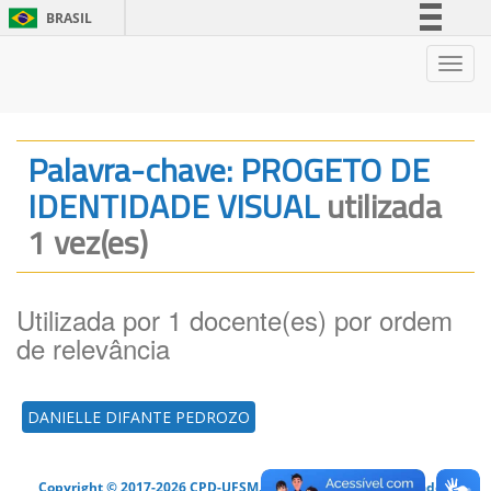
BRASIL
Simplifique!
Nave
Comunica BR
Participe
Acesso à informação
Palavra-chave: PROGETO DE
Legislação
IDENTIDADE VISUAL
utilizada
Canais
1 vez(es)
Utilizada por 1 docente(es) por ordem
de relevância
DANIELLE DIFANTE PEDROZO
Copyright © 2017-2026 CPD-UFSM. Todos os direitos reservados.