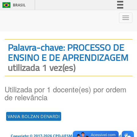
BRASIL
Simplifique!
Nave
Comunica BR
Participe
Acesso à informação
Palavra-chave: PROCESSO DE
Legislação
ENSINO E DE APRENDIZAGEM
Canais
utilizada 1 vez(es)
Utilizada por 1 docente(es) por ordem
de relevância
VANIA BOLZAN DENARDI
Copyright © 2017-2026 CPD-UFSM. Todos os direitos reservados.