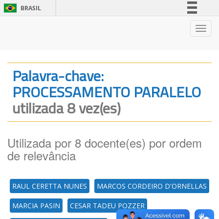
BRASIL
Simplifique!
Nave
Comunica BR
Participe
Acesso à informação
Palavra-chave:
Legislação
PROCESSAMENTO PARALELO
Canais
utilizada 8 vez(es)
Utilizada por 8 docente(es) por ordem
de relevância
RAUL CERETTA NUNES
MARCOS CORDEIRO D'ORNELLAS
MARCIA PASIN
CESAR TADEU POZZER