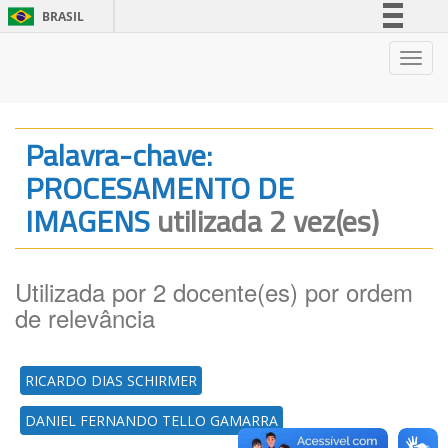
BRASIL
Simplifique!
Nave
Comunica BR
Participe
Acesso à informação
Palavra-chave:
Legislação
PROCESAMENTO DE
Canais
IMAGENS
utilizada 2 vez(es)
Utilizada por 2 docente(es) por ordem
de relevância
RICARDO DIAS SCHIRMER
DANIEL FERNANDO TELLO GAMARRA