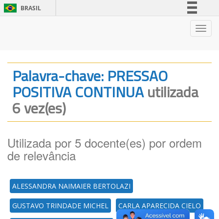
BRASIL
Simplifique!
Nave
Comunica BR
Participe
Acesso à informação
Palavra-chave: PRESSAO
Legislação
POSITIVA CONTINUA
utilizada
Canais
6 vez(es)
Utilizada por 5 docente(es) por ordem
de relevância
ALESSANDRA NAIMAIER BERTOLAZI
GUSTAVO TRINDADE MICHEL
CARLA APARECIDA CIELO