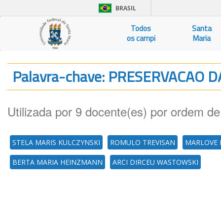
BRASIL
Todos
Santa
os campi
Maria
Palavra-chave: PRESERVACAO 
Utilizada por 9 docente(es) por ordem de
STELA MARIS KULCZYNSKI
ROMULO TREVISAN
MARLOVE 
BERTA MARIA HEINZMANN
ARCI DIRCEU WASTOWSKI