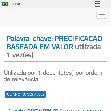
BRASIL
Simplifique!
Nave
Comunica BR
Participe
Acesso à informação
Palavra-chave: PRECIFICACAO
Legislação
BASEADA EM VALOR
utilizada
Canais
1 vez(es)
Utilizada por 1 docente(es) por ordem
de relevância
JULIANO NUNES ALVES
Copyright © 2017-2026 CPD-UFSM. Todos os direitos reservados.