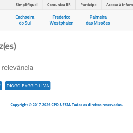
Simplifique!
Comunica BR
Participe
Acesso à infor
Cachoeira
Frederico
Palmeira
do Sul
Westphalen
das Missões
z(es)
 relevância
E
DIOGO BAGGIO LIMA
Copyright © 2017-2026 CPD-UFSM. Todos os direitos reservados.