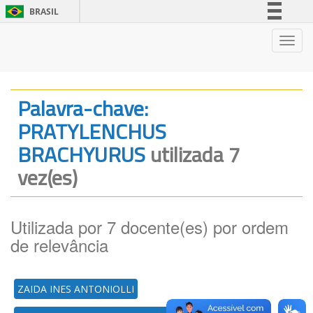
BRASIL
Simplifique!
Nave
Comunica BR
Participe
Acesso à informação
Palavra-chave:
Legislação
PRATYLENCHUS
Canais
BRACHYURUS
utilizada 7
vez(es)
Utilizada por 7 docente(es) por ordem
de relevância
ZAIDA INES ANTONIOLLI