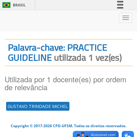
BRASIL
Simplifique!
Nave
Comunica BR
Participe
Acesso à informação
Palavra-chave: PRACTICE
Legislação
GUIDELINE
utilizada 1 vez(es)
Canais
Utilizada por 1 docente(es) por ordem
de relevância
GUSTAVO TRINDADE MICHEL
Copyright © 2017-2026 CPD-UFSM. Todos os direitos reservados.