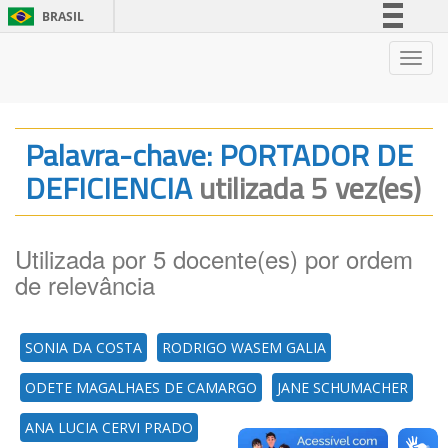
BRASIL
Simplifique!
Nave
Comunica BR
Participe
Acesso à informação
Palavra-chave: PORTADOR DE
Legislação
DEFICIENCIA
utilizada 5 vez(es)
Canais
Utilizada por 5 docente(es) por ordem
de relevância
SONIA DA COSTA
RODRIGO WASEM GALIA
ODETE MAGALHAES DE CAMARGO
JANE SCHUMACHER
ANA LUCIA CERVI PRADO