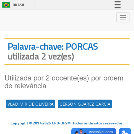
BRASIL
Simplifique!
Nave
Comunica BR
Participe
Acesso à informação
Palavra-chave: PORCAS
Legislação
utilizada 2 vez(es)
Canais
Utilizada por 2 docente(es) por ordem
de relevância
VLADIMIR DE OLIVEIRA
GERSON GUAREZ GARCIA
Copyright © 2017-2026 CPD-UFSM. Todos os direitos reservados.