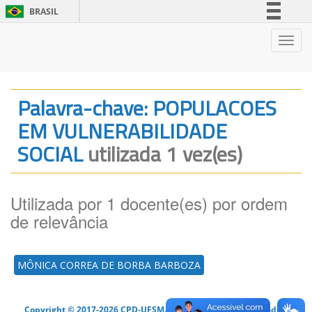
BRASIL
Simplifique!
Nave
Comunica BR
Participe
Acesso à informação
Palavra-chave: POPULACOES
Legislação
EM VULNERABILIDADE
Canais
SOCIAL
utilizada 1 vez(es)
Utilizada por 1 docente(es) por ordem
de relevância
MÔNICA CORREA DE BORBA BARBOZA
Copyright © 2017-2026 CPD-UFSM. Todos os direitos reservados.