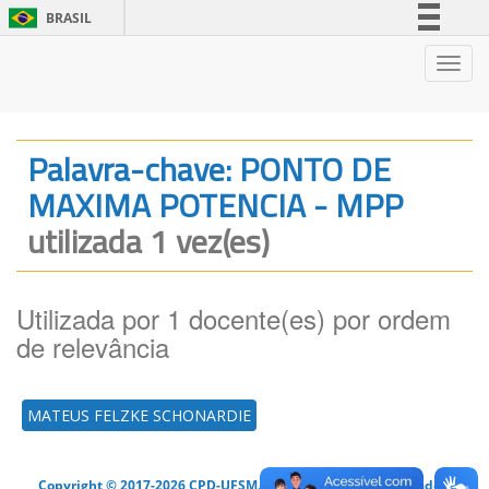
BRASIL
Simplifique!
Nave
Comunica BR
Participe
Acesso à informação
Palavra-chave: PONTO DE
Legislação
MAXIMA POTENCIA - MPP
Canais
utilizada 1 vez(es)
Utilizada por 1 docente(es) por ordem
de relevância
MATEUS FELZKE SCHONARDIE
Copyright © 2017-2026 CPD-UFSM. Todos os direitos reservados.