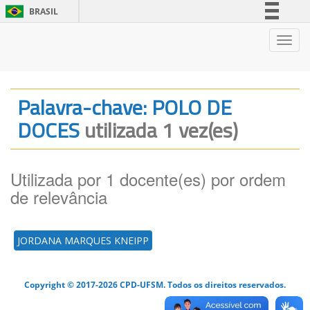
BRASIL
Simplifique!
Nave
Comunica BR
Participe
Acesso à informação
Palavra-chave: POLO DE
Legislação
DOCES
utilizada 1 vez(es)
Canais
Utilizada por 1 docente(es) por ordem
de relevância
JORDANA MARQUES KNEIPP
Copyright © 2017-2026 CPD-UFSM. Todos os direitos reservados.