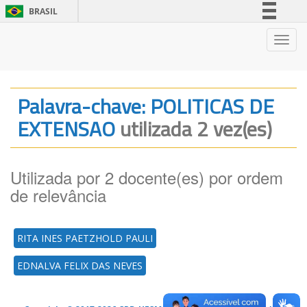
BRASIL
Simplifique!
Nave
Comunica BR
Participe
Acesso à informação
Palavra-chave: POLITICAS DE
Legislação
EXTENSAO
utilizada 2 vez(es)
Canais
Utilizada por 2 docente(es) por ordem
de relevância
RITA INES PAETZHOLD PAULI
EDNALVA FELIX DAS NEVES