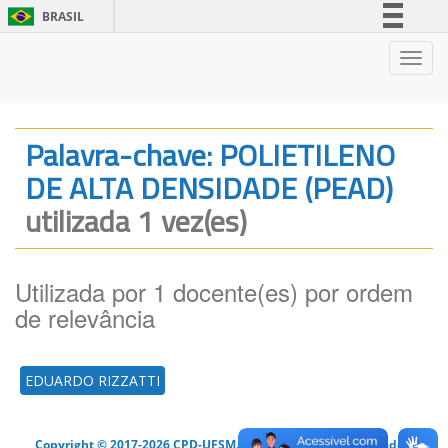
BRASIL
Simplifique!
Nave
Comunica BR
Participe
Acesso à informação
Palavra-chave: POLIETILENO
Legislação
DE ALTA DENSIDADE (PEAD)
Canais
utilizada 1 vez(es)
Utilizada por 1 docente(es) por ordem
de relevância
EDUARDO RIZZATTI
Copyright © 2017-2026 CPD-UFSM. Todos os direitos reservados.