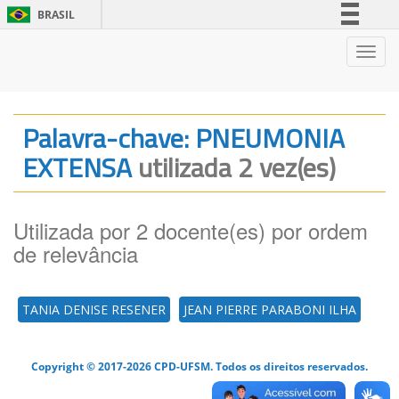
BRASIL
Simplifique!
Nave
Comunica BR
Participe
Acesso à informação
Palavra-chave: PNEUMONIA
Legislação
EXTENSA
utilizada 2 vez(es)
Canais
Utilizada por 2 docente(es) por ordem
de relevância
TANIA DENISE RESENER
JEAN PIERRE PARABONI ILHA
Copyright © 2017-2026 CPD-UFSM. Todos os direitos reservados.