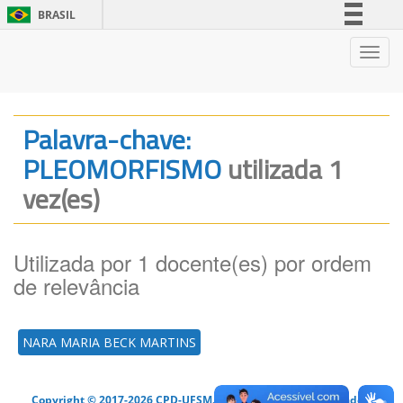
BRASIL
Simplifique!
Nave
Comunica BR
Participe
Acesso à informação
Palavra-chave:
Legislação
PLEOMORFISMO
utilizada 1
Canais
vez(es)
Utilizada por 1 docente(es) por ordem
de relevância
NARA MARIA BECK MARTINS
Copyright © 2017-2026 CPD-UFSM. Todos os direitos reservados.