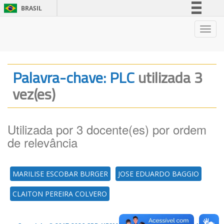
BRASIL
Simplifique!
Nave
Comunica BR
Participe
Acesso à informação
Palavra-chave: PLC
utilizada 3
Legislação
vez(es)
Canais
Utilizada por 3 docente(es) por ordem
de relevância
MARILISE ESCOBAR BURGER
JOSE EDUARDO BAGGIO
CLAITON PEREIRA COLVERO