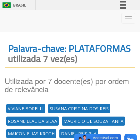
BRASIL
Simplifique!
Nave
Comunica BR
Participe
Acesso à informação
Palavra-chave: PLATAFORMAS
Legislação
utilizada 7 vez(es)
Canais
Utilizada por 7 docente(es) por ordem
de relevância
VIVIANE BORELLI
SUSANA CRISTINA DOS REIS
ROSANE LEAL DA SILVA
MAURICIO DE SOUZA FANFA
MAICON ELIAS KROTH
DANIEL REIS PLA