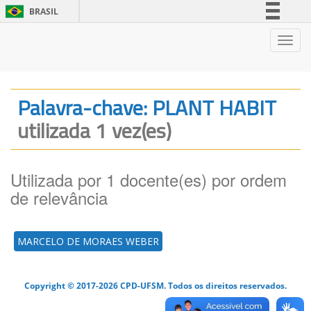
BRASIL
Simplifique!
Nave
Comunica BR
Participe
Acesso à informação
Palavra-chave: PLANT HABIT
Legislação
utilizada 1 vez(es)
Canais
Utilizada por 1 docente(es) por ordem
de relevância
MARCELO DE MORAES WEBER
Copyright © 2017-2026 CPD-UFSM. Todos os direitos reservados.