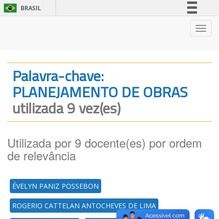
BRASIL
Simplifique!
Nave
Comunica BR
Participe
Acesso à informação
Palavra-chave:
Legislação
PLANEJAMENTO DE OBRAS
Canais
utilizada 9 vez(es)
Utilizada por 9 docente(es) por ordem
de relevância
ÉVELYN PANIZ POSSEBON
ROGERIO CATTELAN ANTOCHEVES DE LIMA