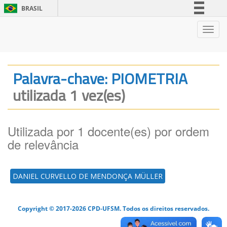
BRASIL
Simplifique!
Nave
Comunica BR
Participe
Acesso à informação
Palavra-chave: PIOMETRIA
Legislação
utilizada 1 vez(es)
Canais
Utilizada por 1 docente(es) por ordem
de relevância
DANIEL CURVELLO DE MENDONÇA MÜLLER
Copyright © 2017-2026 CPD-UFSM. Todos os direitos reservados.