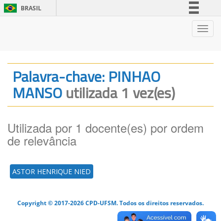
BRASIL
Simplifique!
Nave
Comunica BR
Participe
Acesso à informação
Palavra-chave: PINHAO
Legislação
MANSO
utilizada 1 vez(es)
Canais
Utilizada por 1 docente(es) por ordem
de relevância
ASTOR HENRIQUE NIED
Copyright © 2017-2026 CPD-UFSM. Todos os direitos reservados.