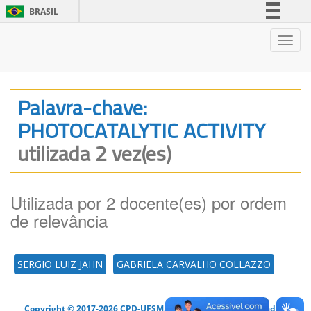
BRASIL
Simplifique!
Nave
Comunica BR
Participe
Acesso à informação
Palavra-chave:
Legislação
PHOTOCATALYTIC ACTIVITY
Canais
utilizada 2 vez(es)
Utilizada por 2 docente(es) por ordem
de relevância
SERGIO LUIZ JAHN
GABRIELA CARVALHO COLLAZZO
Copyright © 2017-2026 CPD-UFSM. Todos os direitos reservados.