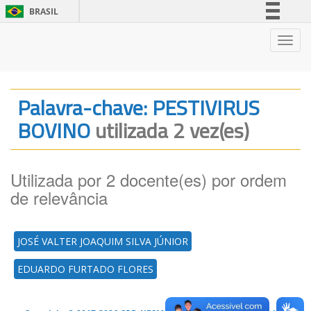
BRASIL
Simplifique!
Nave
Comunica BR
Participe
Acesso à informação
Palavra-chave: PESTIVIRUS
Legislação
BOVINO
utilizada 2 vez(es)
Canais
Utilizada por 2 docente(es) por ordem
de relevância
JOSÉ VALTER JOAQUIM SILVA JÚNIOR
EDUARDO FURTADO FLORES