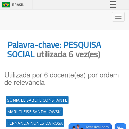
BRASIL
Simplifique!
Nave
Comunica BR
Participe
Acesso à informação
Palavra-chave: PESQUISA
Legislação
SOCIAL
utilizada 6 vez(es)
Canais
Utilizada por 6 docente(es) por ordem
de relevância
SÔNIA ELISABETE CONSTANTE
MARI CLEISE SANDALOWSKI
FERNANDA NUNES DA ROSA