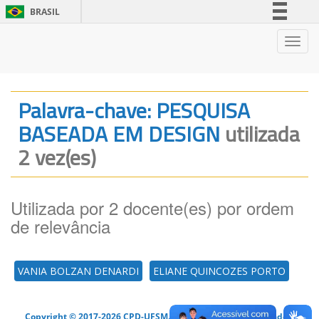
BRASIL
Simplifique!
Nave
Comunica BR
Participe
Acesso à informação
Palavra-chave: PESQUISA
Legislação
BASEADA EM DESIGN
utilizada
Canais
2 vez(es)
Utilizada por 2 docente(es) por ordem
de relevância
VANIA BOLZAN DENARDI
ELIANE QUINCOZES PORTO
Copyright © 2017-2026 CPD-UFSM. Todos os direitos reservados.