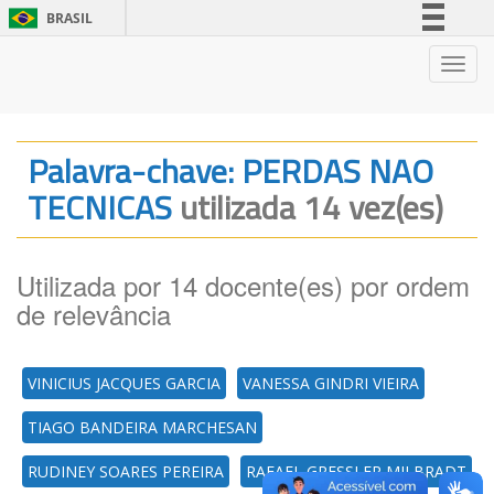
BRASIL
Simplifique!
Nave
Comunica BR
Participe
Acesso à informação
Palavra-chave: PERDAS NAO
Legislação
TECNICAS
utilizada 14 vez(es)
Canais
Utilizada por 14 docente(es) por ordem
de relevância
VINICIUS JACQUES GARCIA
VANESSA GINDRI VIEIRA
TIAGO BANDEIRA MARCHESAN
RUDINEY SOARES PEREIRA
RAFAEL GRESSLER MILBRADT