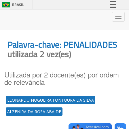
BRASIL
Simplifique!
Nave
Comunica BR
Participe
Acesso à informação
Palavra-chave: PENALIDADES
Legislação
utilizada 2 vez(es)
Canais
Utilizada por 2 docente(es) por ordem
de relevância
LEONARDO NOGUEIRA FONTOURA DA SILVA
ALZENIRA DA ROSA ABAIDE