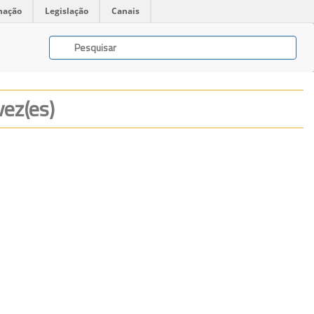
mação
Legislação
Canais
vez(es)