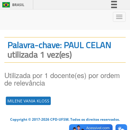
BRASIL
Simplifique!
Nave
Comunica BR
Participe
Acesso à informação
Palavra-chave: PAUL CELAN
Legislação
utilizada 1 vez(es)
Canais
Utilizada por 1 docente(es) por ordem
de relevância
MILENE VANIA KLOSS
Copyright © 2017-2026 CPD-UFSM. Todos os direitos reservados.