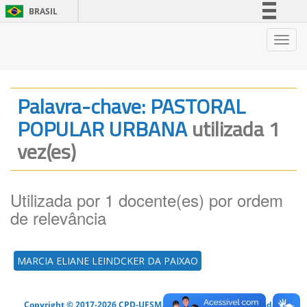
BRASIL
Simplifique!
Nave
Comunica BR
Participe
Acesso à informação
Palavra-chave: PASTORAL
Legislação
POPULAR URBANA
utilizada 1
Canais
vez(es)
Utilizada por 1 docente(es) por ordem
de relevância
MARCIA ELIANE LEINDCKER DA PAIXAO
Copyright © 2017-2026 CPD-UFSM. Todos os direitos reservados.