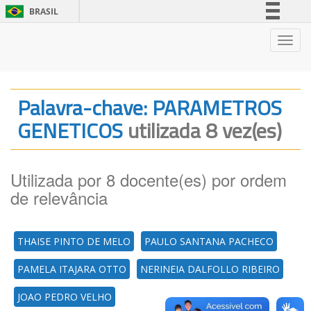
BRASIL
Simplifique!
Nave
Comunica BR
Participe
Acesso à informação
Palavra-chave: PARAMETROS
Legislação
GENETICOS
utilizada 8 vez(es)
Canais
Utilizada por 8 docente(es) por ordem
de relevância
THAISE PINTO DE MELO
PAULO SANTANA PACHECO
PAMELA ITAJARA OTTO
NERINEIA DALFOLLO RIBEIRO
JOAO PEDRO VELHO