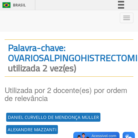
BRASIL
Simplifique!
Nave
Comunica BR
Participe
Acesso à informação
Palavra-chave:
Legislação
OVARIOSALPINGOHISTRECTOMI
Canais
utilizada 2 vez(es)
Utilizada por 2 docente(es) por ordem
de relevância
DANIEL CURVELLO DE MENDONÇA MÜLLER
ALEXANDRE MAZZANTI