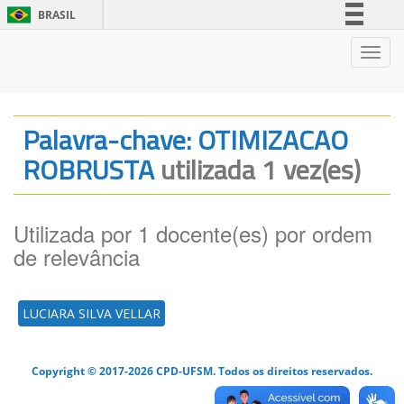
BRASIL
Simplifique!
Nave
Comunica BR
Participe
Acesso à informação
Palavra-chave: OTIMIZACAO
Legislação
ROBRUSTA
utilizada 1 vez(es)
Canais
Utilizada por 1 docente(es) por ordem
de relevância
LUCIARA SILVA VELLAR
Copyright © 2017-2026 CPD-UFSM. Todos os direitos reservados.