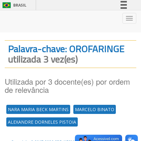
BRASIL
Simplifique!
Nave
Comunica BR
Participe
Acesso à informação
Palavra-chave: OROFARINGE
Legislação
utilizada 3 vez(es)
Canais
Utilizada por 3 docente(es) por ordem
de relevância
NARA MARIA BECK MARTINS
MARCELO BINATO
ALEXANDRE DORNELES PISTOIA