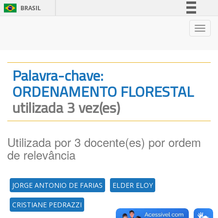
BRASIL
Simplifique!
Nave
Comunica BR
Participe
Acesso à informação
Palavra-chave:
Legislação
ORDENAMENTO FLORESTAL
Canais
utilizada 3 vez(es)
Utilizada por 3 docente(es) por ordem
de relevância
JORGE ANTONIO DE FARIAS
ELDER ELOY
CRISTIANE PEDRAZZI