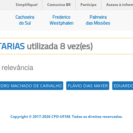
Simplifique!
Comunica BR
Participe
Acesso à infor
Cachoeira
Frederico
Palmeira
do Sul
Westphalen
das Missões
TARIAS
utilizada 8 vez(es)
 relevância
NDRO MACHADO DE CARVALHO
FLÁVIO DIAS MAYER
EDUARDO
Copyright © 2017-2026 CPD-UFSM. Todos os direitos reservados.