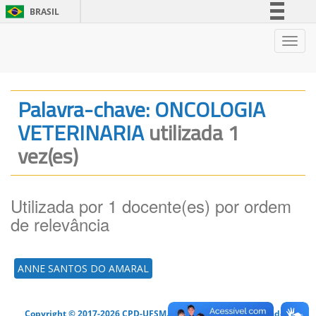
BRASIL
Simplifique!
Nave
Comunica BR
Participe
Acesso à informação
Palavra-chave: ONCOLOGIA
Legislação
VETERINARIA
utilizada 1
Canais
vez(es)
Utilizada por 1 docente(es) por ordem
de relevância
ANNE SANTOS DO AMARAL
Copyright © 2017-2026 CPD-UFSM. Todos os direitos reservados.