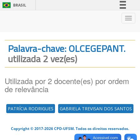
BRASIL
Simplifique!
Nave
Comunica BR
Participe
Acesso à informação
Palavra-chave: OLCEGEPANT.
Legislação
utilizada 2 vez(es)
Canais
Utilizada por 2 docente(es) por ordem
de relevância
PATRÍCIA RODRIGUES
GABRIELA TREVISAN DOS SANTOS
Copyright © 2017-2026 CPD-UFSM. Todos os direitos reservados.