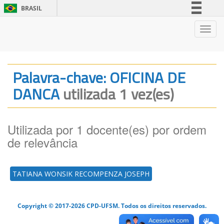
BRASIL
Simplifique!
Nave
Comunica BR
Participe
Acesso à informação
Palavra-chave: OFICINA DE
Legislação
DANCA
utilizada 1 vez(es)
Canais
Utilizada por 1 docente(es) por ordem
de relevância
TATIANA WONSIK RECOMPENZA JOSEPH
Copyright © 2017-2026 CPD-UFSM. Todos os direitos reservados.