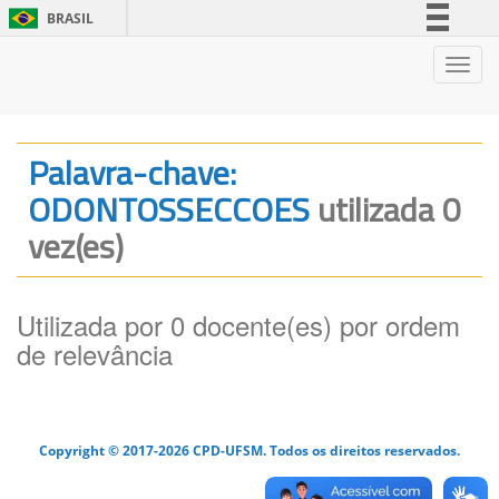
BRASIL
Simplifique!
Nave
Comunica BR
Participe
Acesso à informação
Palavra-chave:
Legislação
ODONTOSSECCOES
utilizada 0
Canais
vez(es)
Utilizada por 0 docente(es) por ordem
de relevância
Copyright © 2017-2026 CPD-UFSM. Todos os direitos reservados.