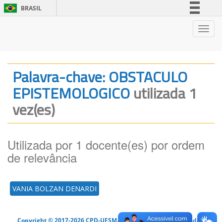
BRASIL
Simplifique!
Nave
Comunica BR
Participe
Acesso à informação
Palavra-chave: OBSTACULO
Legislação
EPISTEMOLOGICO
utilizada 1
Canais
vez(es)
Utilizada por 1 docente(es) por ordem
de relevância
VANIA BOLZAN DENARDI
Copyright © 2017-2026 CPD-UFSM. Todos os direitos reservados.