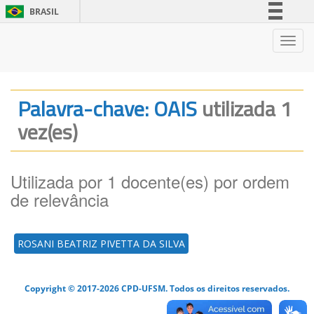
BRASIL
Simplifique!
Nave
Comunica BR
Participe
Acesso à informação
Palavra-chave: OAIS
utilizada 1
Legislação
vez(es)
Canais
Utilizada por 1 docente(es) por ordem
de relevância
ROSANI BEATRIZ PIVETTA DA SILVA
Copyright © 2017-2026 CPD-UFSM. Todos os direitos reservados.